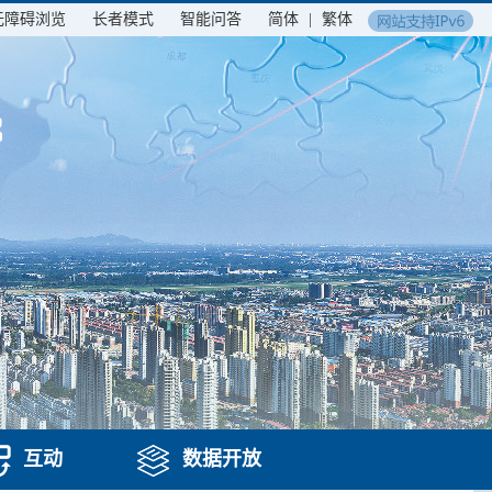
无障碍浏览
长者模式
智能问答
简体
|
繁体
互动
数据开放