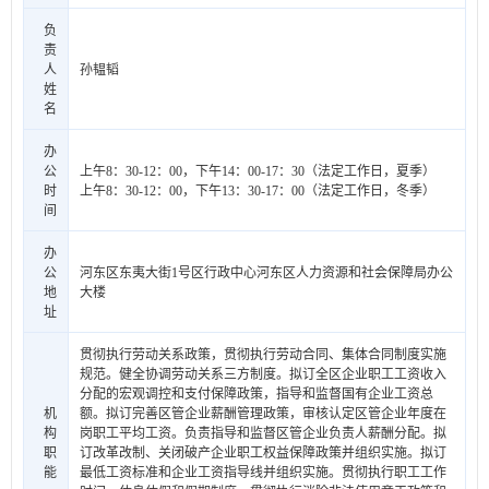
负
责
人
孙韫韬
姓
名
办
公
上午8：30-12：00，下午14：00-17：30（法定工作日，夏季）
时
上午8：30-12：00，下午13：30-17：00（法定工作日，冬季）
间
办
公
河东区东夷大街1号区行政中心河东区人力资源和社会保障局办公
地
大楼
址
贯彻执行劳动关系政策，贯彻执行劳动合同、集体合同制度实施
规范。健全协调劳动关系三方制度。拟订全区企业职工工资收入
分配的宏观调控和支付保障政策，指导和监督国有企业工资总
机
额。拟订完善区管企业薪酬管理政策，审核认定区管企业年度在
构
岗职工平均工资。负责指导和监督区管企业负责人薪酬分配。拟
职
订改革改制、关闭破产企业职工权益保障政策并组织实施。拟订
能
最低工资标准和企业工资指导线并组织实施。贯彻执行职工工作