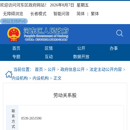
欢迎访问河东区政府网站！
2026年8月7日 星期五
无障碍浏览
长者模式
智能问答
简体
|
繁体
首页
区情
公开
办事
专题
互动
数据开放
当前位置：
首页
>
公开
>
政府信息公开
>
法定主动公开内容
>
内设机构
>
内设机构
> 正文
劳动关系股
联
系
0539-2653590
方
式