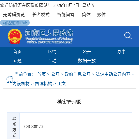
欢迎访问河东区政府网站！
2026年8月7日 星期五
无障碍浏览
长者模式
智能问答
简体
|
繁体
首页
区情
公开
办事
专题
互动
数据开放
当前位置：
首页
>
公开
>
政府信息公开
>
法定主动公开内容
>
内设机构
>
内设机构
> 正文
档案管理股
联
系
0539-8381766
方
式