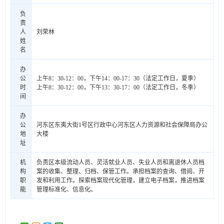
负
责
人
刘荣林
姓
名
办
公
上午8：30-12：00，下午14：00-17：30（法定工作日，夏季）
时
上午8：30-12：00，下午13：30-17：00（法定工作日，冬季）
间
办
公
河东区东夷大街1号区行政中心河东区人力资源和社会保障局办公
地
大楼
址
机
负责区本级流动人员、灵活就业人员、失业人员和离退休人员档
构
案的收集、整理、归档、保管工作。承担档案的查询、借阅、开
职
发和利用工作。探索档案现代化管理，建立电子档案，推进档案
能
管理标准化、信息化。