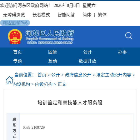
欢迎访问河东区政府网站！
2026年8月8日 星期六
无障碍浏览
长者模式
智能问答
简体
|
繁体
首页
区情
公开
办事
专题
互动
数据开放
当前位置：
首页
>
公开
>
政府信息公开
>
法定主动公开内容
>
内设机构
>
内设机构
> 正文
培训鉴定和高技能人才服务股
联
系
0539-2109729
方
式