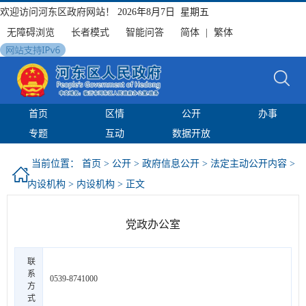
欢迎访问河东区政府网站！
2026年8月7日 星期五
无障碍浏览
长者模式
智能问答
简体
|
繁体
首页
区情
公开
办事
专题
互动
数据开放
当前位置：
首页
>
公开
>
政府信息公开
>
法定主动公开内容
>
内设机构
>
内设机构
> 正文
党政办公室
联
系
0539-8741000
方
式