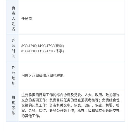
负
责
人
任民杰
姓
名
办
公
8:30-12:00,14:00-17:30(夏季)
时
8:30-12:00,13:30-17:00(冬季)
间
办
公
河东区八湖镇邵八湖村驻地
地
址
主要承担镇日常工作的综合协调及党委、人大、政府、政协领导
机
交办的各项工作；负责目标任务的督查落实考核等；负责综合性
构
文稿的起草工作；负责机关文电、信息、调研、保密、机要、档
职
案、会务、接待、政务公开等工作；承办上级和镇党委政府交办
能
的其他工作。