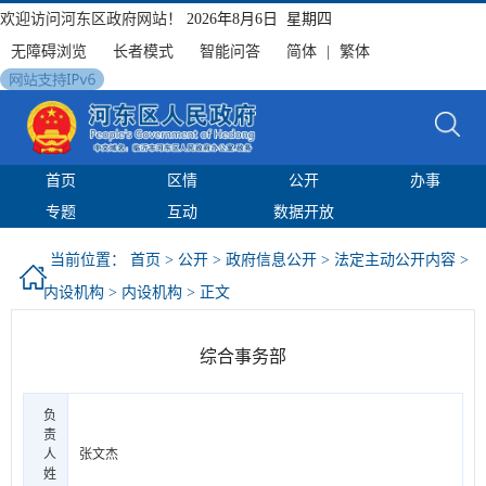
欢迎访问河东区政府网站！
2026年8月6日 星期四
无障碍浏览
长者模式
智能问答
简体
|
繁体
首页
区情
公开
办事
专题
互动
数据开放
当前位置：
首页
>
公开
>
政府信息公开
>
法定主动公开内容
>
内设机构
>
内设机构
> 正文
综合事务部
负
责
人
张文杰
姓