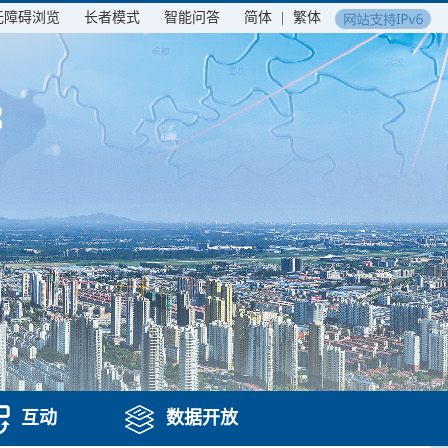
无障碍浏览
长者模式
智能问答
简体
|
繁体
互动
数据开放