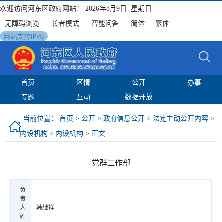
欢迎访问河东区政府网站！
2026年8月9日 星期日
无障碍浏览
长者模式
智能问答
简体
|
繁体
首页
区情
公开
办事
专题
互动
数据开放
当前位置：
首页
>
公开
>
政府信息公开
>
法定主动公开内容
>
内设机构
>
内设机构
> 正文
党群工作部
负
责
人
韩继祥
姓