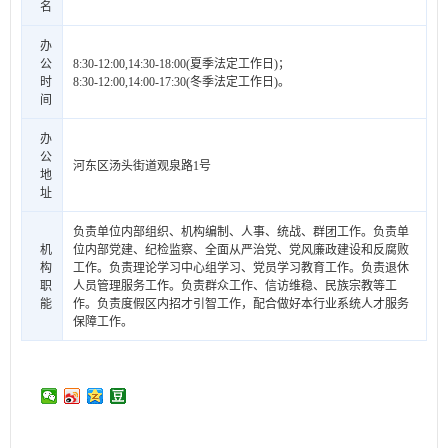
名
办
公
8:30-12:00,14:30-18:00(夏季法定工作日)；
时
8:30-12:00,14:00-17:30(冬季法定工作日)。
间
办
公
河东区汤头街道观泉路1号
地
址
负责单位内部组织、机构编制、人事、统战、群团工作。负责单
机
位内部党建、纪检监察、全面从严治党、党风廉政建设和反腐败
构
工作。负责理论学习中心组学习、党员学习教育工作。负责退休
职
人员管理服务工作。负责群众工作、信访维稳、民族宗教等工
能
作。负责度假区内招才引智工作，配合做好本行业系统人才服务
保障工作。