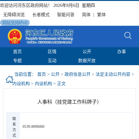
欢迎访问河东区政府网站！
2026年8月6日 星期四
无障碍浏览
长者模式
智能问答
简体
|
繁体
首页
区情
公开
办事
专题
互动
数据开放
当前位置：
首页
>
公开
>
政府信息公开
>
法定主动公开内容
>
内设机构
>
内设机构
> 正文
人事科（挂党建工作科牌子）
联
系
0539-8096060
方
式