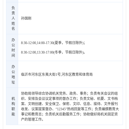
负
责
人
孙国刚
姓
名
办
8:30-12:00,14:00-17:30(夏季，节假日除外)；
公
时
8:30-12:00,13:30-17:00(冬季，节假日除外)。
间
办
公
临沂市河东区东夷大街1号,河东区教育和体育局
地
址
协助局领导综合协调机关党务、政务、事务；负责有关会议的组
机
织、安排及会议议定事项的督办工作；负责文秘、机要、文书档
构
案、文明创建、安全保卫、保密、文印、信息、接待、文件报刊
职
收发、议案提案督办、“12345”热线回复等工作；负责编撰教育大
能
事记和教育志；负责机关后勤服务工作；协助做好局机关固定资
产的管理工作。