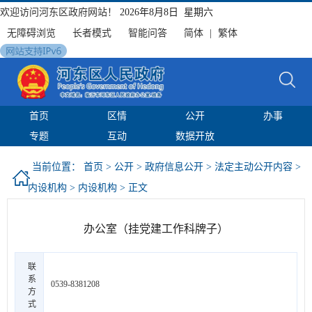
欢迎访问河东区政府网站！
2026年8月8日 星期六
无障碍浏览
长者模式
智能问答
简体
|
繁体
首页
区情
公开
办事
专题
互动
数据开放
当前位置：
首页
>
公开
>
政府信息公开
>
法定主动公开内容
>
内设机构
>
内设机构
> 正文
办公室（挂党建工作科牌子）
联
系
0539-8381208
方
式