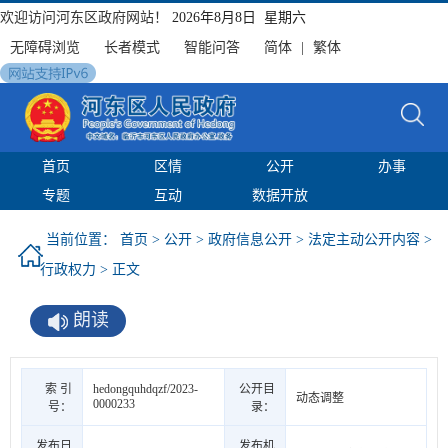
欢迎访问河东区政府网站！
2026年8月8日 星期六
无障碍浏览
长者模式
智能问答
简体
|
繁体
首页
区情
公开
办事
专题
互动
数据开放
当前位置：
首页
>
公开
>
政府信息公开
>
法定主动公开内容
>
行政权力
> 正文
朗读
索 引
hedongquhdqzf/2023-
公开目
动态调整
0000233
号：
录：
发布日
发布机