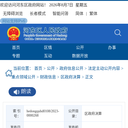
欢迎访问河东区政府网站！
2026年8月7日 星期五
无障碍浏览
长者模式
智能问答
简体
|
繁体
首页
区情
公开
办事
专题
互动
数据开放
当前位置：
首页
>
公开
>
政府信息公开
>
法定主动公开内容
>
重点领域公开
>
财政信息
>
区政府决算
> 正文
朗读
索 引
hedongquhd0108/2023-
公开目
区政府决算
0000268
号：
录：
发布日
发布机