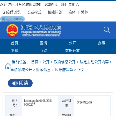
欢迎访问河东区政府网站！
2026年8月8日 星期六
无障碍浏览
长者模式
智能问答
简体
|
繁体
首页
区情
公开
办事
专题
互动
数据开放
当前位置：
首页
>
公开
>
政府信息公开
>
法定主动公开内容
>
重点领域公开
>
财政信息
>
区政府决算
> 正文
朗读
索 引
hedongquhd0108/2021-
公开目
区政府决算
0000297
号：
录：
发布日
发布机