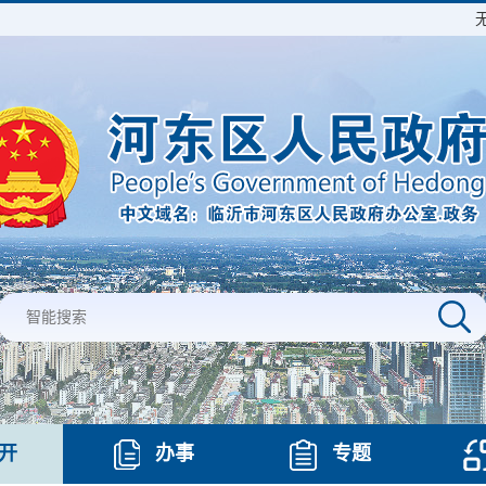
开
办事
专题