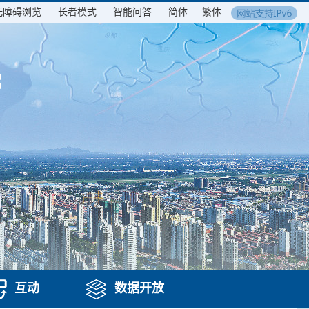
无障碍浏览
长者模式
智能问答
简体
|
繁体
互动
数据开放