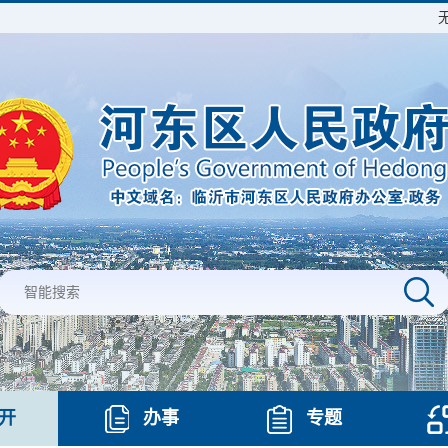
开
办事
专题