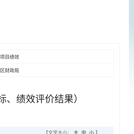
项目绩效
区财政局
标、绩效评价结果）
【文字大小：
大
中
小
】