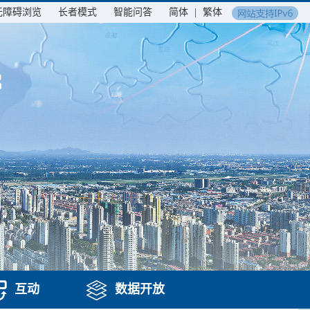
无障碍浏览
长者模式
智能问答
简体
|
繁体
互动
数据开放