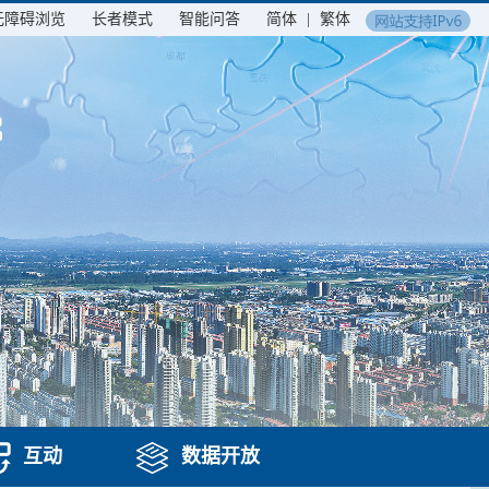
无障碍浏览
长者模式
智能问答
简体
|
繁体
互动
数据开放