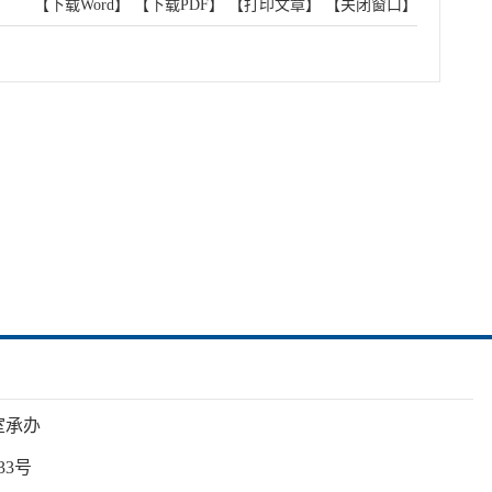
【下载Word】
【下载PDF】
【打印文章】
【关闭窗口】
室承办
33号