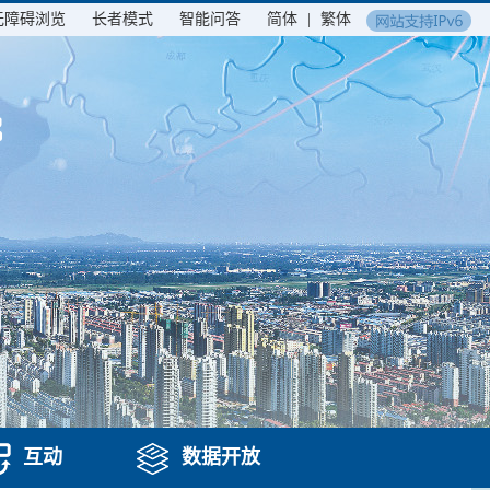
无障碍浏览
长者模式
智能问答
简体
|
繁体
互动
数据开放