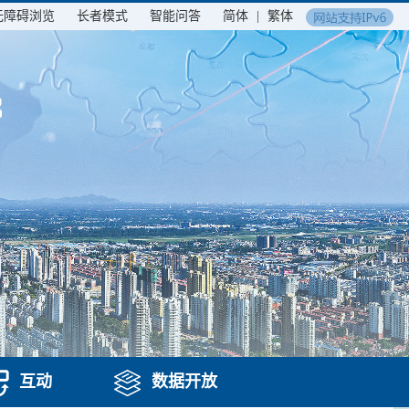
无障碍浏览
长者模式
智能问答
简体
|
繁体
互动
数据开放