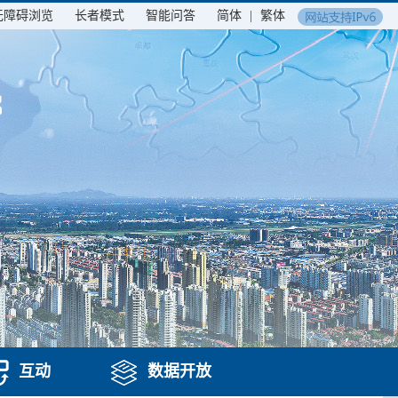
无障碍浏览
长者模式
智能问答
简体
|
繁体
互动
数据开放