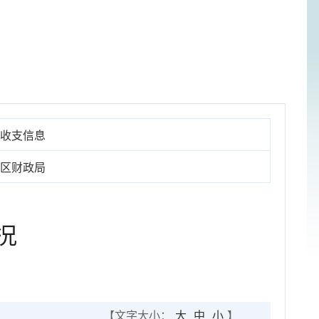
收支信息
区财政局
况
【文字大小：
大
中
小
】