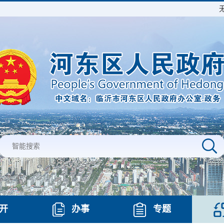
开
办事
专题