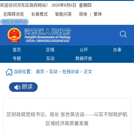
欢迎访问河东区政府网站！
2026年8月6日 星期四
无障碍浏览
长者模式
智能问答
简体
|
繁体
首页
区情
公开
办事
专题
互动
数据开放
当前位置：
首页
>
互动
>
在线访谈
> 正文
朗读
区财政局党组书记、局长 张世英访谈——以实干财政护航
区域经济高质量发展