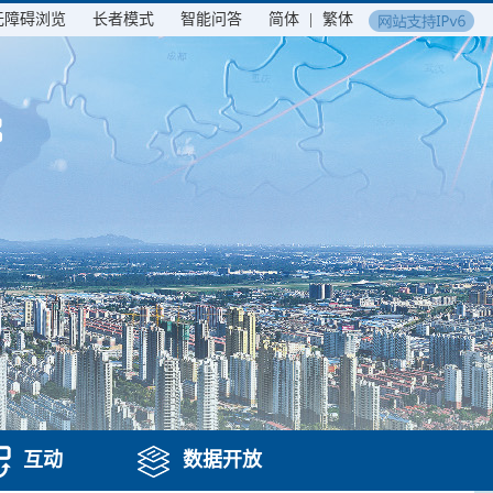
无障碍浏览
长者模式
智能问答
简体
|
繁体
互动
数据开放