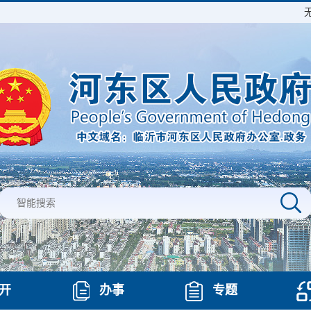
开
办事
专题