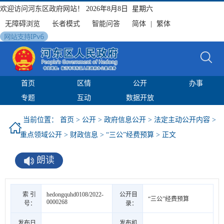
欢迎访问河东区政府网站！
2026年8月8日 星期六
无障碍浏览
长者模式
智能问答
简体
|
繁体
首页
区情
公开
办事
专题
互动
数据开放
当前位置：
首页
>
公开
>
政府信息公开
>
法定主动公开内容
>
重点领域公开
>
财政信息
>
“三公”经费预算
> 正文
朗读
索 引
hedongquhd0108/2022-
公开目
“三公”经费预算
0000268
号：
录：
发布日
发布机