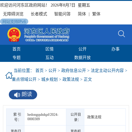
欢迎访问河东区政府网站！
2026年8月7日 星期五
无障碍浏览
长者模式
智能问答
简体
|
繁体
首页
区情
公开
办事
专题
互动
数据开放
当前位置：
首页
>
公开
>
政府信息公开
>
法定主动公开内容
>
重点领域公开
>
城乡规划
>
政策法规
> 正文
朗读
索 引
hedongquhdqzf/2024-
公开目
政策法规
0000309
号：
录：
发布日
发布机