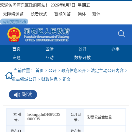
欢迎访问河东区政府网站！
2026年8月7日 星期五
无障碍浏览
长者模式
智能问答
简体
|
繁体
首页
区情
公开
办事
专题
互动
数据开放
当前位置：
首页
>
公开
>
政府信息公开
>
法定主动公开内容
>
重点领域公开
>
财政信息
> 正文
朗读
索 引
hedongquhd0106/2025-
公开目
彩票公益金信息
0000035
号：
录：
发布日
发布机