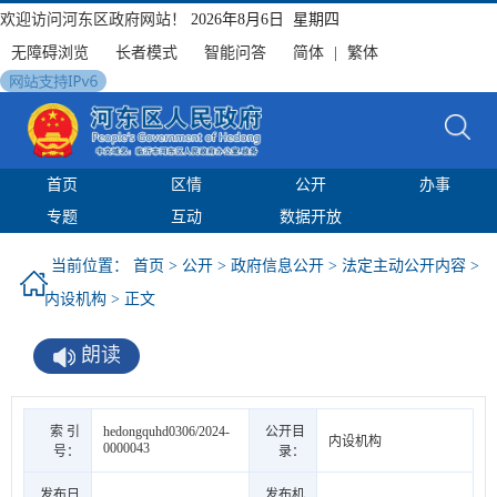
欢迎访问河东区政府网站！
2026年8月6日 星期四
无障碍浏览
长者模式
智能问答
简体
|
繁体
首页
区情
公开
办事
专题
互动
数据开放
当前位置：
首页
>
公开
>
政府信息公开
>
法定主动公开内容
>
内设机构
> 正文
朗读
索 引
hedongquhd0306/2024-
公开目
内设机构
0000043
号：
录：
发布日
发布机