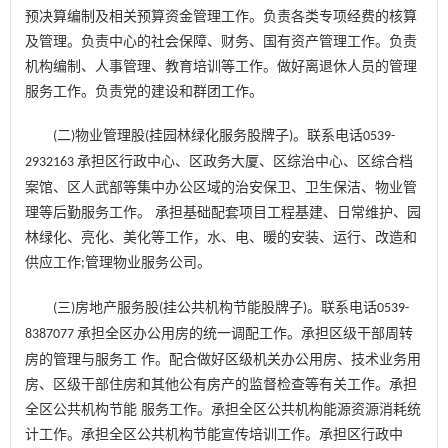
预决算编制及相关预算资金管理工作。负责各类专项经费的核算
及管理。负责中心的社会保障、财务、国有资产管理工作。负责
机构编制、人事管理、教育培训等工作。做好离退休人员的管理
服务工作。负责党的建设和群团工作。
二
物业管理股
挂园林绿化服务股牌子
。联系电话
(
)
(
)
0539-
承担区行政中心、区政务大厦、区综治中心、区综合档
2932163
案馆、区人武部等集中办公区域的治安保卫、卫生保洁、物业管
理等后勤服务工作。 承担基础配套项目工程基建、日常维护、园
林绿化、亮化、美化等工作，水、电、暖的安装、运行、改造和
供应工作
管理物业服务公司。
;
三
房地产服务股
挂公共机构节能股牌子
。联系电话
(
)
(
)
0539-
承担全区办公用房的统一调配工作。承担区级干部周转
8387077
房的管理与服务工 作。配合做好区级机关办公用房、技术业务用
房、区级干部住房和其他公有房产的监督检查等有关工作。承担
全区公共机构节能 服务工作。承担全区公共机构能源资源消耗统
计工作。承担全区公共机构节能宣传培训工作。承担区行政中