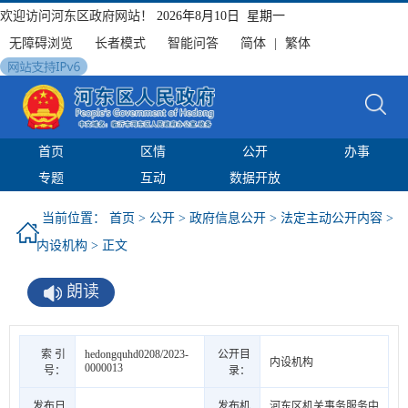
欢迎访问河东区政府网站！
2026年8月10日 星期一
无障碍浏览
长者模式
智能问答
简体
|
繁体
首页
区情
公开
办事
专题
互动
数据开放
当前位置：
首页
>
公开
>
政府信息公开
>
法定主动公开内容
>
内设机构
> 正文
朗读
索 引
hedongquhd0208/2023-
公开目
内设机构
0000013
号：
录：
发布日
发布机
河东区机关事务服务中