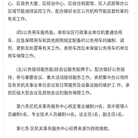
心、区政务大厦、区综治中心、区综合档案馆、区人武部等办公
区域节能减排监控工作。配合做好全区公共机构节能监督检查的
有关工作。
四
公务用车服务股。承担全区行政事业单位机要通信用
(
)
车、应急保障用车和其他按照规定配备的公务用车的编制、调
剂、更新及处置等有关工作。承担车改后未保留公务用车的单位
用车保障工作。
五
公务接待服务股
挂会议服务股牌子
。配合做好公务接
(
)
(
)
待，参与重要会议、重大活动接待服务工作。承担集中办公场所
及有关机关事业单位会议室日常服务及设备设施的维护工 作，承
担区级大型会议及其他会议的服务保障工作。
第六条区机关事务服务中心核定事业编制
名，其中管理人
19
员编制
名、专业技术人员编制
名。设主任
名，副主任
名。
5
14
1
2
第七条
区机关事务服务中心经费来源为财政拨款。