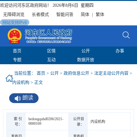
欢迎访问河东区政府网站！
2026年8月6日 星期四
无障碍浏览
长者模式
智能问答
简体
|
繁体
首页
区情
公开
办事
专题
互动
数据开放
当前位置：
首页
>
公开
>
政府信息公开
>
法定主动公开内容
>
内设机构
> 正文
朗读
索 引
hedongquhd0206/2021-
公开目
内设机构
0000169
号：
录：
发布日
发布机