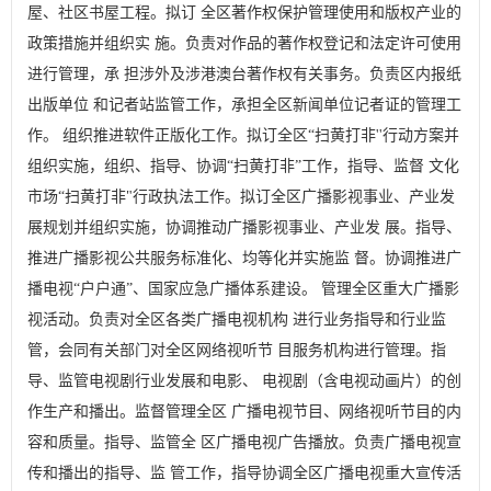
屋、社区书屋工程。拟订 全区著作权保护管理使用和版权产业的
政策措施并组织实 施。负责对作品的著作权登记和法定许可使用
进行管理，承 担涉外及涉港澳台著作权有关事务。负责区内报纸
出版单位 和记者站监管工作，承担全区新闻单位记者证的管理工
作。 组织推进软件正版化工作。拟订全区“扫黄打非''行动方案并
组织实施，组织、指导、协调“扫黄打非”工作，指导、监督 文化
市场“扫黄打非"行政执法工作。拟订全区广播影视事业、产业发
展规划并组织实施，协调推动广播影视事业、产业发 展。指导、
推进广播影视公共服务标准化、均等化并实施监 督。协调推进广
播电视“户户通”、国家应急广播体系建设。 管理全区重大广播影
视活动。负责对全区各类广播电视机构 进行业务指导和行业监
管，会同有关部门对全区网络视听节 目服务机构进行管理。指
导、监管电视剧行业发展和电影、 电视剧（含电视动画片）的创
作生产和播出。监督管理全区 广播电视节目、网络视听节目的内
容和质量。指导、监管全 区广播电视广告播放。负责广播电视宣
传和播出的指导、监 管工作，指导协调全区广播电视重大宣传活