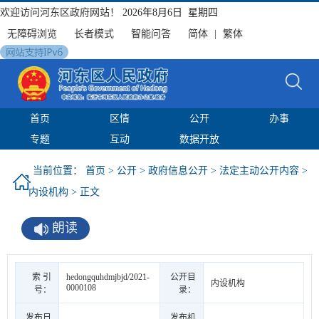
欢迎访问河东区政府网站！
2026年8月6日 星期四
无障碍浏览
长者模式
智能问答
简体
|
繁体
首页
区情
公开
办事
专题
互动
数据开放
当前位置：
首页
>
公开
>
政府信息公开
>
法定主动公开内容
>
内设机构
> 正文
朗读
索 引
hedongquhdmjbjd/2021-
公开目
内设机构
0000108
号：
录：
发布日
发布机