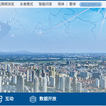
无障碍浏览
长者模式
智能问答
简体
|
繁体
互动
数据开放