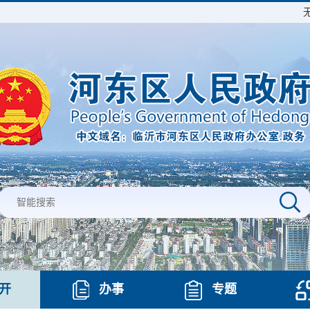
开
办事
专题