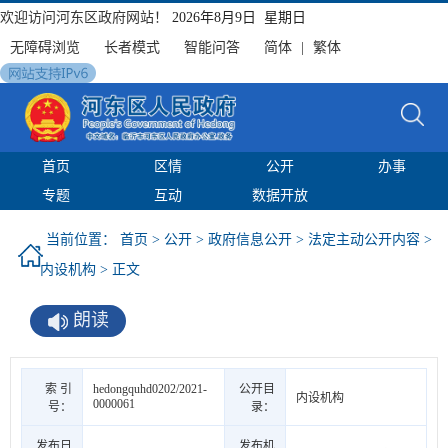
欢迎访问河东区政府网站！
2026年8月9日 星期日
无障碍浏览
长者模式
智能问答
简体
|
繁体
首页
区情
公开
办事
专题
互动
数据开放
当前位置：
首页
>
公开
>
政府信息公开
>
法定主动公开内容
>
内设机构
> 正文
朗读
索 引
hedongquhd0202/2021-
公开目
内设机构
0000061
号：
录：
发布日
发布机