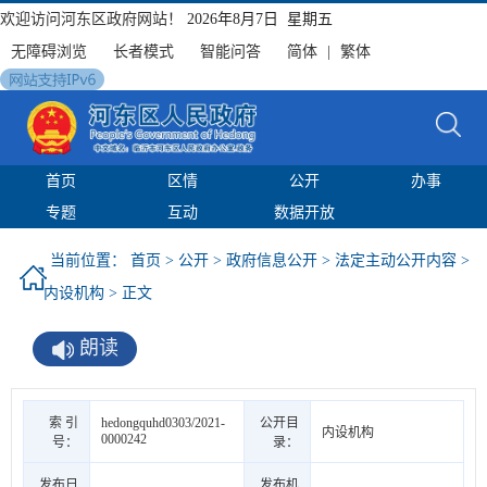
欢迎访问河东区政府网站！
2026年8月7日 星期五
无障碍浏览
长者模式
智能问答
简体
|
繁体
首页
区情
公开
办事
专题
互动
数据开放
当前位置：
首页
>
公开
>
政府信息公开
>
法定主动公开内容
>
内设机构
> 正文
朗读
索 引
hedongquhd0303/2021-
公开目
内设机构
0000242
号：
录：
发布日
发布机