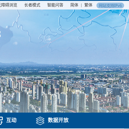
无障碍浏览
长者模式
智能问答
简体
|
繁体
互动
数据开放