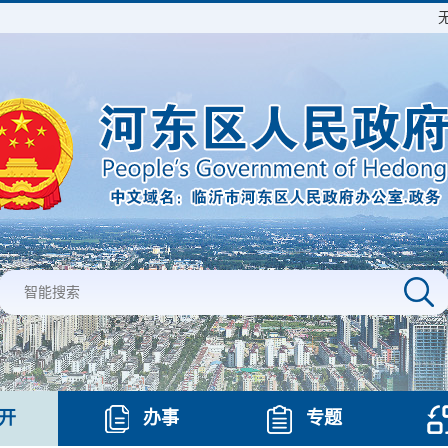
开
办事
专题