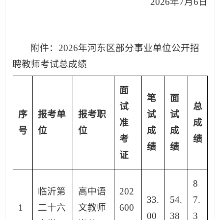
2026年7月6日
附件：2026年河东区部分事业单位公开招
聘教师考试总成绩
面
笔
面
试
总
序
报考单
报考职
试
试
准
成
号
位
位
成
成
考
绩
绩
绩
证
8
临沂第
高中语
202
33.
54.
7.
1
二十六
文教师
600
00
38
3