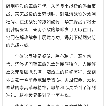
硝烟弥漫的革命年代。从孟良崮战役的浴血鏖
战、莱芜战役的出奇制胜，到淮海战役的波澜
壮阔、渡江战役的势如破竹，华东野战军将士
们驰骋疆场、奋勇杀敌的峥嵘岁月历历在目，
他们在解放战争中屡建奇功，镌刻下彪炳史册
的光辉业绩。
全体党员驻足凝望、静心聆听、深切感
悟，沉浸式回望革命先辈为民族独立、人民解
放义无反顾抛头颅、洒热血的峥嵘历程，深刻
体会老一辈革命家坚守初心、勇担使命、无私
奉献的崇高革命精神，思想和心灵受到了深刻
洗礼、精神境界得到了全面升华。