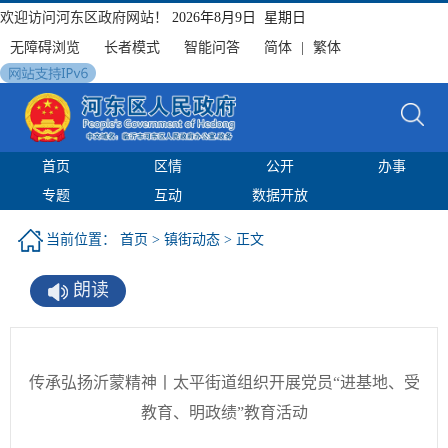
欢迎访问河东区政府网站！
2026年8月9日 星期日
无障碍浏览
长者模式
智能问答
简体
|
繁体
首页
区情
公开
办事
专题
互动
数据开放
当前位置：
首页
>
镇街动态
> 正文
朗读
传承弘扬沂蒙精神丨太平街道组织开展党员“进基地、受
教育、明政绩”教育活动