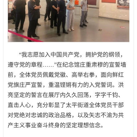
“我志愿加入中国共产党，拥护党的纲领，
遵守党的章程……”在纪念馆庄重肃穆的宣誓墙
前，全体党员佩戴党徽、高举右拳，面向鲜红
党旗庄严宣誓，重温铿锵有力的入党誓词。洪
亮坚定的誓言在展厅内久久回荡，字字千钧、
直击人心，充分彰显了太平街道全体党员干部
对党绝对忠诚的政治品格，以及矢志不渝为共
产主义事业奋斗终身的坚定理想信念。