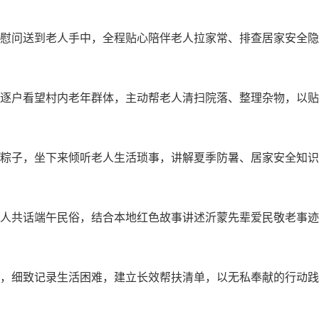
等慰问送到老人手中，全程贴心陪伴老人拉家常、排查居家安全
，逐户看望村内老年群体，主动帮老人清扫院落、整理杂物，以
午粽子，坐下来倾听老人生活琐事，讲解夏季防暑、居家安全知
老人共话端午民俗，结合本地红色故事讲述沂蒙先辈爱民敬老事
资，细致记录生活困难，建立长效帮扶清单，以无私奉献的行动