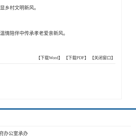
彰显乡村文明新风。
在温情陪伴中传承孝老爱亲新风。
【下载Word】
【下载PDF】
【关闭窗口】
府办公室承办