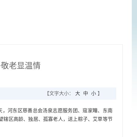
午敬老显温情
【文字大小：
大
中
小
】
天，河东区慈善总会汤泉志愿服务团、寇家疃、东南
望辖区高龄、独居、孤寡老人，送上粽子、艾草等节