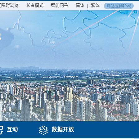
无障碍浏览
长者模式
智能问答
简体
|
繁体
互动
数据开放