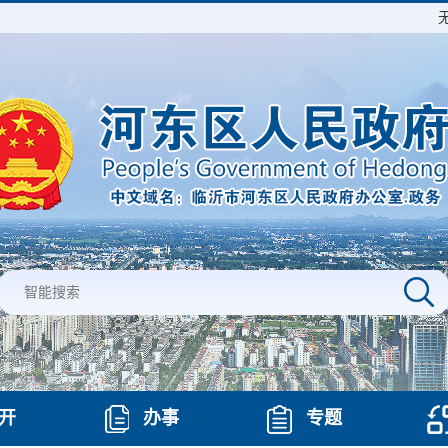
开
办事
专题