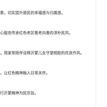
隐患，切实提升居民的幸福感与归属感。
贴心服务传承红色老区敬老向善的淳朴民风。
识，用家常陪伴诠释沂蒙儿女守望相助的优良作风。
迹，让红色精神融入日常关怀。
践行沂蒙精神为民宗旨。