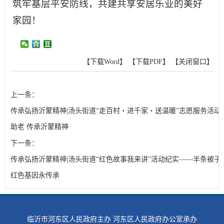
筑牢基层平安防线，共建共享安居乐业的美好
家园！
【下载Word】
【下载PDF】
【关闭窗口】
上一条：
传承弘扬沂蒙精神|汤头街道“走百村・进千家・送温暖”志愿服务活动
助老 传承沂蒙精神
下一条：
传承弘扬沂蒙精神|汤头街道“红色故事我来讲”活动纪实——半条被子
红色基因永传承
临沂市河东区人民政府主办 河东区人民政府办公室承办