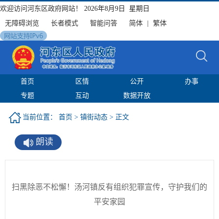
欢迎访问河东区政府网站！
2026年8月9日 星期日
无障碍浏览
长者模式
智能问答
简体
|
繁体
首页
区情
公开
办事
专题
互动
数据开放
当前位置：
首页
>
镇街动态
> 正文
朗读
扫黑除恶不松懈！汤河镇反有组织犯罪宣传，守护我们的
平安家园