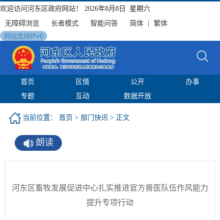
欢迎访问河东区政府网站！
2026年8月8日 星期六
无障碍浏览
长者模式
智能问答
简体
|
繁体
首页
区情
公开
办事
专题
互动
数据开放
当前位置：
首页
>
部门快讯
> 正文
朗读
河东区畜牧发展促进中心扎实推进官方兽医队伍作风能力
提升专项行动