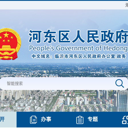
开
办事
专题