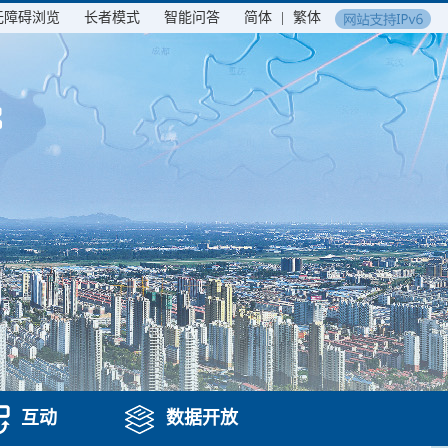
无障碍浏览
长者模式
智能问答
简体
|
繁体
互动
数据开放