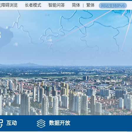
无障碍浏览
长者模式
智能问答
简体
|
繁体
互动
数据开放