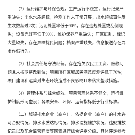
（2）运行维护与环保合规。生产运行不稳定，运行记录严
重缺失；出水水质超标，检测工作未正常开展，出水超标事件发
生次数超过2次；污泥处置率低于90%，存在违规处置或乱倒现
象；设备完好率低于90%，维护保养严重缺失；厂区脏乱，标识
大量缺失，存在异味扰民问题；档案严重缺失，信息报送存在弄
虚作假行为。
（3）社会责任与守法经营。存在拖欠农民工工资、账款问
题且未按期整改到位；项目所在区域居民满意度测评低于70%；
项目建设和运营对生态环境造成不良影响且未落实整改措施。
（4）管理体系与综合绩效。项目管理体系不健全，运行维
护制度形同虚设；各项安全、环保、运营指标低于行业标准。
（二）城镇排水企业（商户）。依据企业（商户）的排水许
可合规情况、排水水质达标情况、排水设施维护状况、违规排放
记录以及配合监管程度等因素进行综合评定分级。具体评定参考