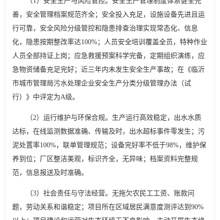
（1）安全生产与风险管控。安全生产管理制度体系健全完
善，安全管理档案规范齐全；安全投入充足，设施设备先进且运
行可靠，安全风险分级管控和隐患排查治理实现常态化、信息
化，隐患按期整改率达100%；人员安全培训覆盖全员，特种作业
人员全部持证上岗；应急救援预案科学完备，定期组织演练，应
急物资储备充足完好；近三年内未发生安全生产事故；在《临沂
市城市管理局污水处理企业安全生产分类分级管理办法（试
行）》中评定为A级。
（2）运行维护与环保合规。生产运行高效稳定，出水水质
达标，在线监测数据准确、传输及时，出水超标事件零发生；污
泥处置率100%，联单管理规范；设备完好率不低于98%，维护保
养到位；厂区整洁美观，标识齐全，无异味；档案资料完整规
范，信息报送及时准确。
（3）社会责任与守法经营。无拖欠农民工工资、账款问
题，劳动关系和谐稳定；项目所在区域居民满意度测评达到90%