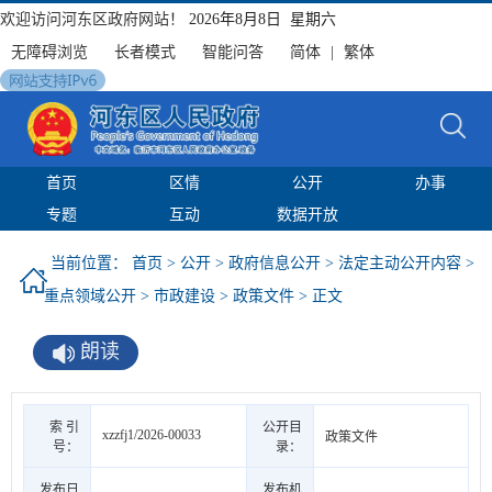
欢迎访问河东区政府网站！
2026年8月8日 星期六
无障碍浏览
长者模式
智能问答
简体
|
繁体
首页
区情
公开
办事
专题
互动
数据开放
当前位置：
首页
>
公开
>
政府信息公开
>
法定主动公开内容
>
重点领域公开
>
市政建设
>
政策文件
> 正文
朗读
索 引
公开目
xzzfj1/2026-00033
政策文件
号：
录：
发布日
发布机