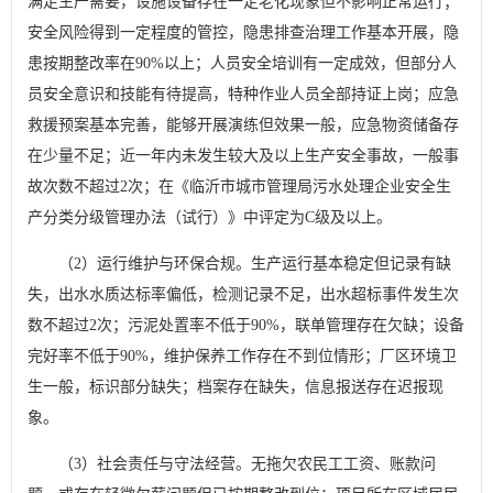
满足生产需要，设施设备存在一定老化现象但不影响正常运行；
安全风险得到一定程度的管控，隐患排查治理工作基本开展，隐
患按期整改率在90%以上；人员安全培训有一定成效，但部分人
员安全意识和技能有待提高，特种作业人员全部持证上岗；应急
救援预案基本完善，能够开展演练但效果一般，应急物资储备存
在少量不足；近一年内未发生较大及以上生产安全事故，一般事
故次数不超过2次；在《临沂市城市管理局污水处理企业安全生
产分类分级管理办法（试行）》中评定为C级及以上。
（2）运行维护与环保合规。生产运行基本稳定但记录有缺
失，出水水质达标率偏低，检测记录不足，出水超标事件发生次
数不超过2次；污泥处置率不低于90%，联单管理存在欠缺；设备
完好率不低于90%，维护保养工作存在不到位情形；厂区环境卫
生一般，标识部分缺失；档案存在缺失，信息报送存在迟报现
象。
（3）社会责任与守法经营。无拖欠农民工工资、账款问