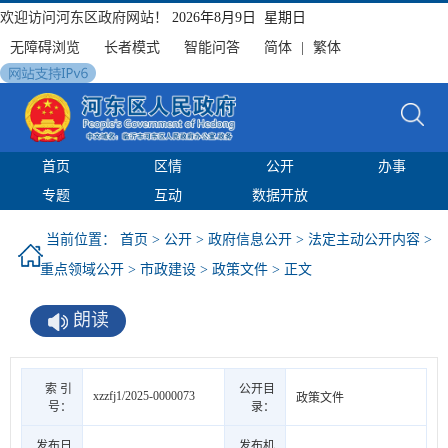
欢迎访问河东区政府网站！
2026年8月9日 星期日
无障碍浏览
长者模式
智能问答
简体
|
繁体
首页
区情
公开
办事
专题
互动
数据开放
当前位置：
首页
>
公开
>
政府信息公开
>
法定主动公开内容
>
重点领域公开
>
市政建设
>
政策文件
> 正文
朗读
索 引
公开目
xzzfj1/2025-0000073
政策文件
号：
录：
发布日
发布机