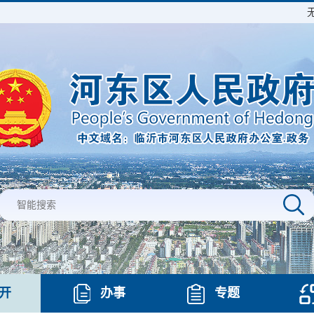
开
办事
专题