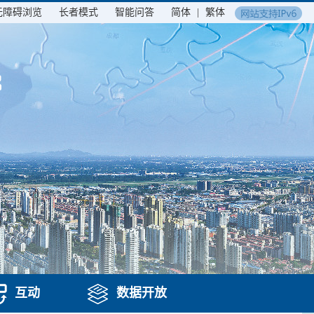
无障碍浏览
长者模式
智能问答
简体
|
繁体
互动
数据开放