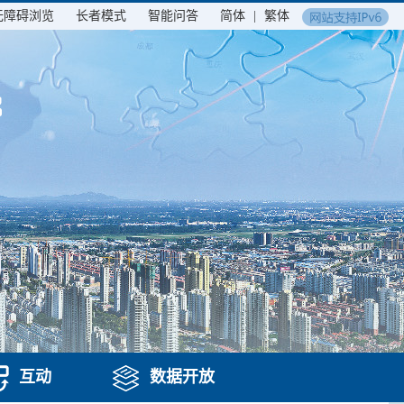
无障碍浏览
长者模式
智能问答
简体
|
繁体
互动
数据开放