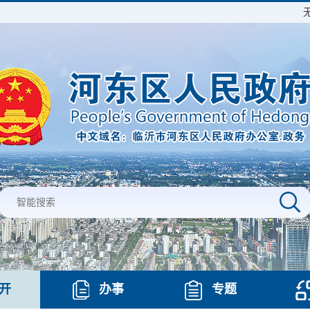
开
办事
专题