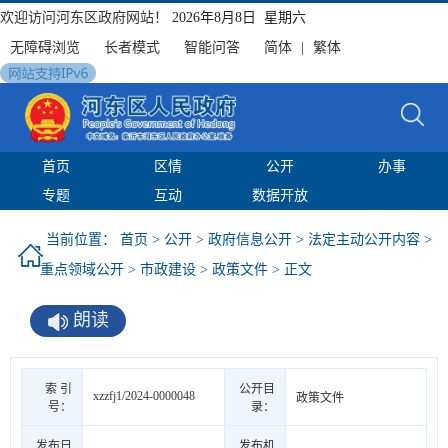
欢迎访问河东区政府网站！
2026年8月8日 星期六
无障碍浏览
长者模式
智能问答
简体
|
繁体
首页
区情
公开
办事
专题
互动
数据开放
当前位置：
首页
>
公开
>
政府信息公开
>
法定主动公开内容
>
重点领域公开
>
市政建设
>
政策文件
> 正文
朗读
索 引
公开目
xzzfj1/2024-0000048
政策文件
号：
录：
发布日
发布机