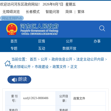
欢迎访问河东区政府网站！
2026年8月7日 星期五
无障碍浏览
长者模式
智能问答
简体
|
繁体
首页
区情
公开
办事
专题
互动
数据开放
当前位置：
首页
>
公开
>
政府信息公开
>
法定主动公开内容
>
重点领域公开
>
市政建设
>
政策文件
> 正文
朗读
索 引
公开目
xzzfj1/2023-0000406
政策文件
号：
录：
发布日
发布机