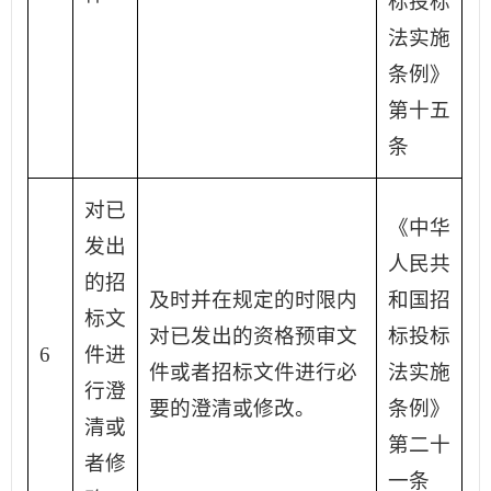
标投标
法实施
条例》
第十五
条
对已
《中华
发出
人民共
的招
及时并在规定的时限内
和国招
标文
对已发出的资格预审文
标投标
6
件进
件或者招标文件进行必
法实施
行澄
要的澄清或修改。
条例》
清或
第二十
者修
一条