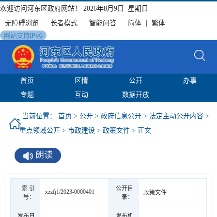
欢迎访问河东区政府网站！
2026年8月9日 星期日
无障碍浏览
长者模式
智能问答
简体
|
繁体
首页
区情
公开
办事
专题
互动
数据开放
当前位置：
首页
>
公开
>
政府信息公开
>
法定主动公开内容
>
重点领域公开
>
市政建设
>
政策文件
> 正文
朗读
索 引
公开目
xzzfj1/2023-0000401
政策文件
号：
录：
发布日
发布机