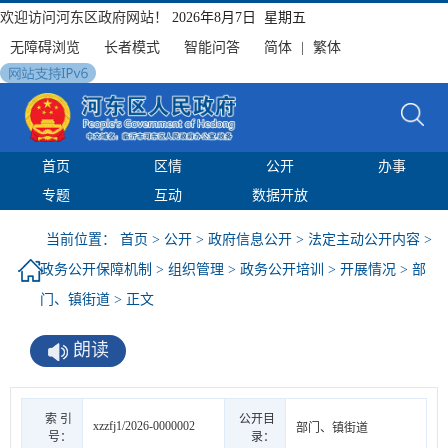
欢迎访问河东区政府网站！
2026年8月7日 星期五
无障碍浏览
长者模式
智能问答
简体
|
繁体
首页
区情
公开
办事
专题
互动
数据开放
当前位置：
首页
>
公开
>
政府信息公开
>
法定主动公开内容
>
政务公开保障机制
>
组织管理
>
政务公开培训
>
开展情况
>
部
门、镇街道
> 正文
朗读
索 引
公开目
xzzfj1/2026-0000002
部门、镇街道
号：
录：