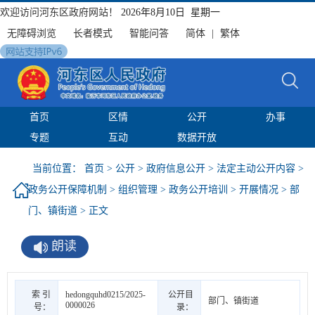
欢迎访问河东区政府网站！
2026年8月10日 星期一
无障碍浏览
长者模式
智能问答
简体
|
繁体
首页
区情
公开
办事
专题
互动
数据开放
当前位置：
首页
>
公开
>
政府信息公开
>
法定主动公开内容
>
政务公开保障机制
>
组织管理
>
政务公开培训
>
开展情况
>
部
门、镇街道
> 正文
朗读
索 引
hedongquhd0215/2025-
公开目
部门、镇街道
0000026
号：
录：