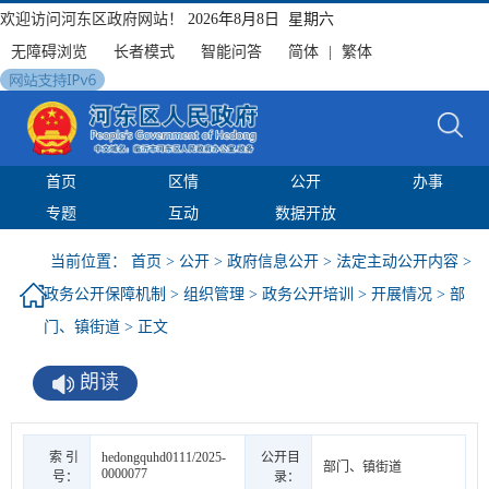
欢迎访问河东区政府网站！
2026年8月8日 星期六
无障碍浏览
长者模式
智能问答
简体
|
繁体
首页
区情
公开
办事
专题
互动
数据开放
当前位置：
首页
>
公开
>
政府信息公开
>
法定主动公开内容
>
政务公开保障机制
>
组织管理
>
政务公开培训
>
开展情况
>
部
门、镇街道
> 正文
朗读
索 引
hedongquhd0111/2025-
公开目
部门、镇街道
0000077
号：
录：